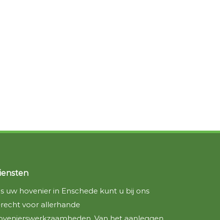
iensten
ls uw hovenier in Enschede kunt u bij ons
erecht voor allerhande
ovenierswerkzaamheden. Van het aanleggen