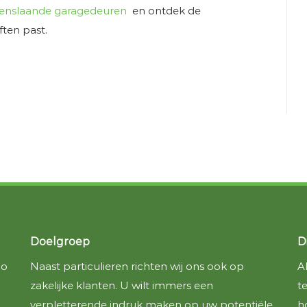
nslaande garagedeuren
en ontdek de
ften past.
Doelgroep
D
io
Naast particulieren richten wij ons ook op
A
zakelijke klanten. U wilt immers een
t
verpletterende indruk maken op uw potentiële
h