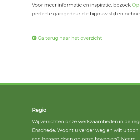
Voor meer informatie en inspiratie, bezoek
Ope
perfecte garagedeur die bij jouw stijl en behoe
Ga terug naar het overzicht
Regio
Wij verrichten onze werkzaamheden in de reg
Enschede. Woont u verder weg en wilt u toch
een beroep doen op onze hoveniers? Neem